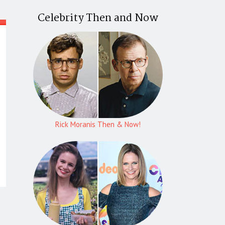
Celebrity Then and Now
Rick Moranis Then & Now!