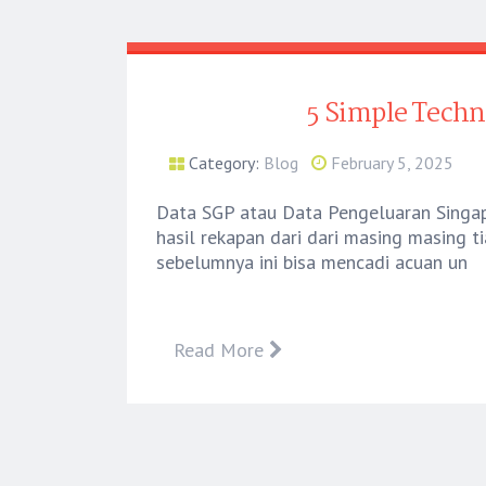
5 Simple Techn
Category:
Blog
February 5, 2025
Data SGP atau Data Pengeluaran Singapu
hasil rekapan dari dari masing masing t
sebelumnya ini bisa mencadi acuan un
Read More