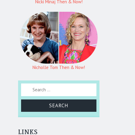
Nicki Minaj Then & Now!
Nicholle Tom Then & Now!
Search for:
LINKS